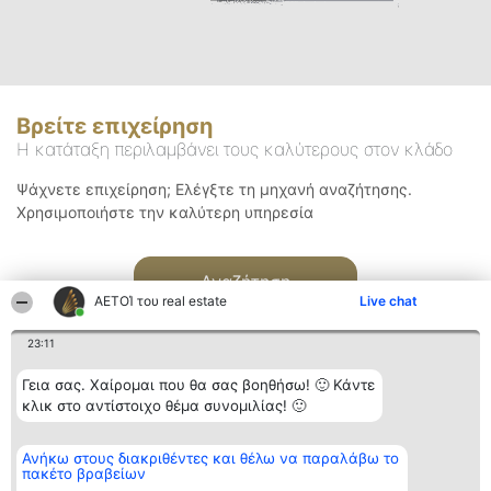
Βρείτε επιχείρηση
Η κατάταξη περιλαμβάνει τους καλύτερους στον κλάδο
Ψάχνετε επιχείρηση; Ελέγξτε τη μηχανή αναζήτησης.
Χρησιμοποιήστε την καλύτερη υπηρεσία
Αναζήτηση
ΑΕΤΟΊ του real estate
Live chat
23:11
Γεια σας. Χαίρομαι που θα σας βοηθήσω! 🙂 Κάντε
κλικ στο αντίστοιχο θέμα συνομιλίας! 🙂
Διοργανωτής της
Κατάταξη
Επικοινωνία
Ανήκω στους διακριθέντες και θέλω να παραλάβω το
κατάταξης
Διακριθέντες
Επικοινωνία
πακέτο βραβείων
BEAUTIFUL COMPANY
Λίστα όλων
Μονοπρόσωπη ΙΚΕ