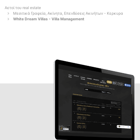
Αετοί του real estate
Μεσιτικά Γραφεία, Ακίνητα, Επενδύσεις Ακινήτων - Κερκυρα
White Dream Villas - Villa Management