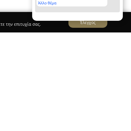
Άλλο θέμα
Έλεγχος
τε την επιτυχία σας.
στην Κω αποτελούν μια προτιμητέα πρόταση
60 μέτρων από την παραλία Λάμπη, με
το λιμάνι της πόλης. Τα διαμερίσματα έχουν
αμορφωθεί έτσι ώστε να παρέχουν σύγχρονες
ρωσης κατά τη διαμονή. Κάθε κατάλυμα είναι
ιωτικό μπάνιο και δωρεάν Wi-Fi, συμβάλλοντας σε
νίας.