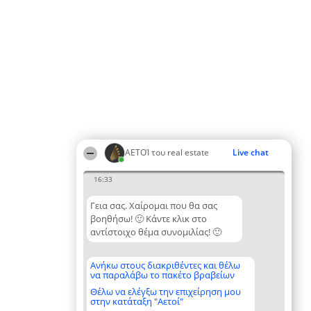
ΑΕΤΟΊ του real estate
Live chat
16:33
Γεια σας. Χαίρομαι που θα σας
βοηθήσω! 🙂 Κάντε κλικ στο
αντίστοιχο θέμα συνομιλίας! 🙂
Ανήκω στους διακριθέντες και θέλω
να παραλάβω το πακέτο βραβείων
Θέλω να ελέγξω την επιχείρηση μου
στην κατάταξη "Αετοί"