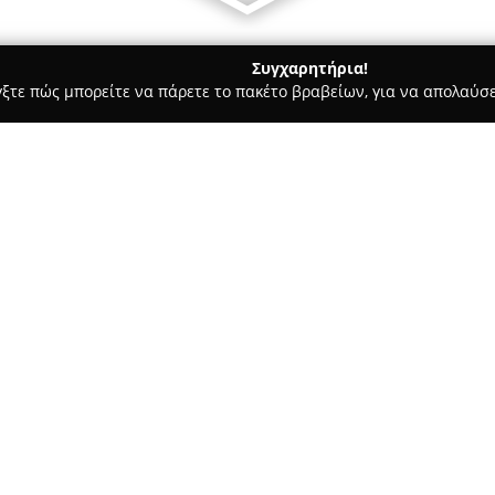
Συγχαρητήρια!
γξτε πώς μπορείτε να πάρετε το πακέτο βραβείων, για να απολαύσε
α, Επενδύσεις Ακινήτων - Κώς
Zen Apartments by the sea
Σχετικά με την εταιρεία:
Τα
Zen Apartments by the sea
διαμονής, σε απόσταση μόλις 
πλεονεκτική τοποθεσία κοντά σ
πρόσφατα ανακαινιστεί και δι
παροχές και ένα αίσθημα χαλά
εξοπλισμένο με κλιματισμό, ιδ
μια ευχάριστη εμπειρία φιλοξε