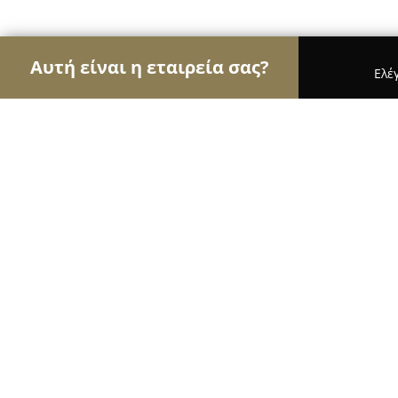
Αυτή είναι η εταιρεία σας?
Ελέ
Αετοί του real estate
Μεσιτικά Γραφεία, Ακίνητ
Zen Apartments by the sea
9
(22)
Κώς, Σωκράτους 11
Εμφάνιση αριθμού τηλεφώνου