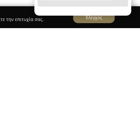
Έλεγχος
τε την επιτυχία σας.
αι αναπτυσσόμενη επιχείρηση στον κλάδο του
αναφοράς την Αθήνα. Η φιλοσοφία της εστιάζει
, προωθώντας καινοτόμες αντιλήψεις τόσο για
επαγγελματικό περιβάλλον, ώστε να δημιουργεί
ν έμπνευση και την αναβάθμιση της
ασίζεται στη συνύπαρξη δοκιμασμένων
ν τομέα των εμπορικών και κατοικιών