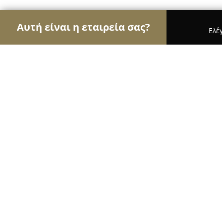
Αυτή είναι η εταιρεία σας?
Ελέ
Αετοί του real estate
Μεσιτικά Γραφεία, Ακίνητ
ZŌIA
8.7
(665)
Αθήνα, Ξενοφώντος 8
Εμφάνιση αριθμού τηλεφώνου