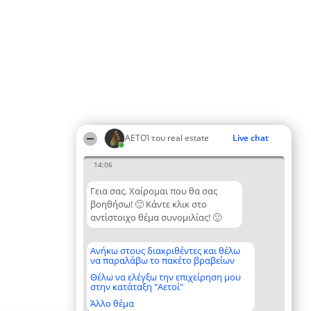
ΑΕΤΟΊ του real estate
Live chat
14:06
Γεια σας. Χαίρομαι που θα σας
βοηθήσω! 🙂 Κάντε κλικ στο
αντίστοιχο θέμα συνομιλίας! 🙂
Ανήκω στους διακριθέντες και θέλω
να παραλάβω το πακέτο βραβείων
Θέλω να ελέγξω την επιχείρηση μου
στην κατάταξη "Αετοί"
Άλλο θέμα