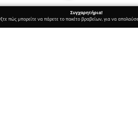
Συγχαρητήρια!
γξτε πώς μπορείτε να πάρετε το πακέτο βραβείων, για να απολαύσε
α, Επενδύσεις Ακινήτων - Αθήνα
ZŌIA
Σχετικά με την εταιρεία:
Η
ZŌIA
αποτελεί μια ενεργή κ
real estate με βασικό σημείο 
στην αναζωογόνηση των χώρων
την κατοίκηση όσο και για το 
συνθήκες που ενθαρρύνουν τη
καθημερινής ζωής.
Η στρατηγική της εταιρείας β
επιχειρηματικών προτύπων στο