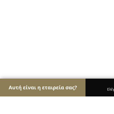
Αυτή είναι η εταιρεία σας?
Ελέ
Αετοί του real estate
Μεσιτικά Γραφεία, Ακίνητ