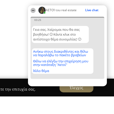
ΑΕΤΟΊ του real estate
Live chat
03:25
Γεια σας. Χαίρομαι που θα σας
βοηθήσω! 🙂 Κάντε κλικ στο
αντίστοιχο θέμα συνομιλίας! 🙂
Ανήκω στους διακριθέντες και θέλω
να παραλάβω το πακέτο βραβείων
Θέλω να ελέγξω την επιχείρηση μου
στην κατάταξη "Αετοί"
Άλλο θέμα
Έλεγχος
τε την επιτυχία σας.