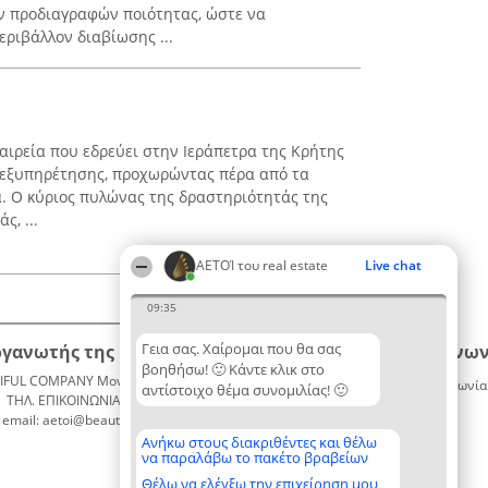
ν προδιαγραφών ποιότητας, ώστε να
εριβάλλον διαβίωσης ...
ταιρεία που εδρεύει στην Ιεράπετρα της Κρήτης
ς εξυπηρέτησης, προχωρώντας πέρα από τα
. Ο κύριος πυλώνας της δραστηριότητάς της
ς, ...
ΑΕΤΟΊ του real estate
Live chat
09:35
Γεια σας. Χαίρομαι που θα σας
ργανωτής της κατάταξης
Κατάταξη
Επικοινων
βοηθήσω! 🙂 Κάντε κλικ στο
IFUL COMPANY Μονοπρόσωπη ΙΚΕ
Διακριθέντες
Επικοινωνία
αντίστοιχο θέμα συνομιλίας! 🙂
ΤΗΛ. ΕΠΙΚΟΙΝΩΝΙΑΣ: 2104128019
Λίστα
email: aetoi@beautifulcompany.co
όλων των
διακριθέντων
Ανήκω στους διακριθέντες και θέλω
να παραλάβω το πακέτο βραβείων
Μεθοδολογία
Όροι &
Θέλω να ελέγξω την επιχείρηση μου