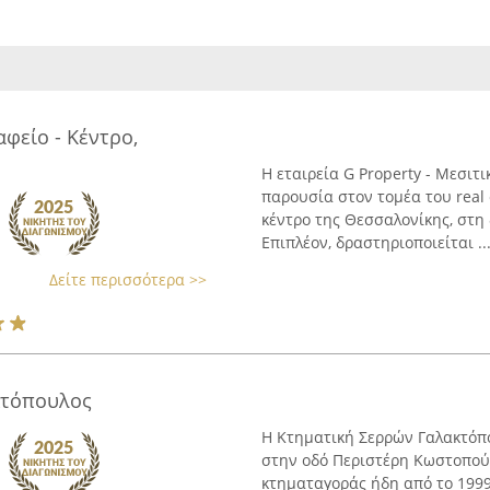
αφείο - Κέντρο,
Η εταιρεία G Property - Μεσιτ
παρουσία στον τομέα του real 
κέντρο της Θεσσαλονίκης, στη
Επιπλέον, δραστηριοποιείται ..
Δείτε περισσότερα >>
κτόπουλος
Η Κτηματική Σερρών Γαλακτόπου
στην οδό Περιστέρη Κωστοπούλ
κτηματαγοράς ήδη από το 1999