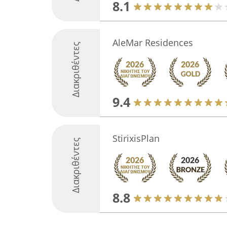
8.1
AleMar Residences
Διακριθέντες
9.4
StirixisPlan
Διακριθέντες
8.8