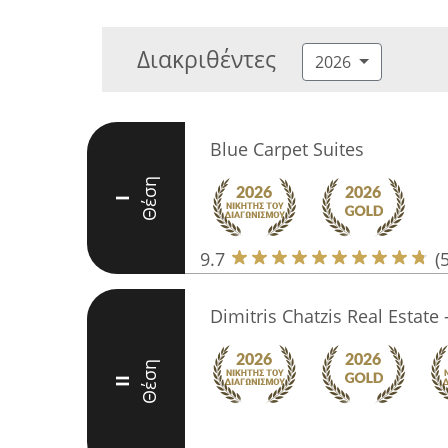
Διακριθέντες
2026
Blue Carpet Suites
Θέση
I
9.7
(
Dimitris Chatzis Real Estate 
Θέση
II