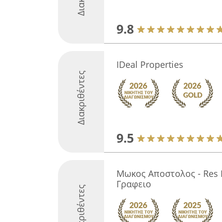
9.8
IDeal Properties
Διακριθέντες
9.5
Μωκος Αποστολος - Res I
Γραφειο
Διακριθέντες