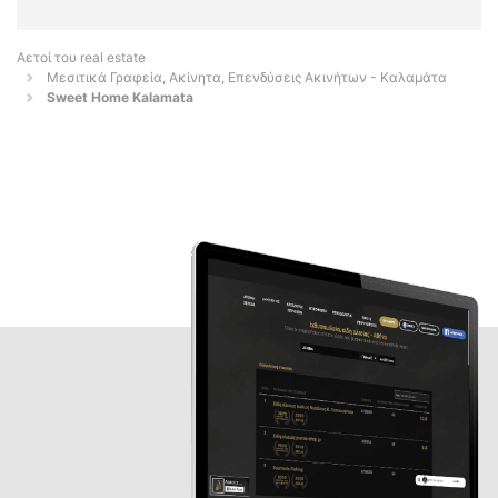
Αετοί του real estate
Μεσιτικά Γραφεία, Ακίνητα, Επενδύσεις Ακινήτων - Καλαμάτα
Sweet Home Kalamata