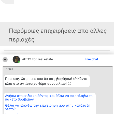
Παρόμοιες επιχειρήσεις απο άλλες
περιοχές
Διοργανωτής της
Κατάταξη
Επικοινωνία
ΑΕΤΟΊ του real estate
Live chat
κατάταξης
Διακριθέντες
Επικοινωνία
BEAUTIFUL COMPANY
Λίστα όλων
Μονοπρόσωπη ΙΚΕ
των
18:26
ΤΗΛ. ΕΠΙΚΟΙΝΩΝΙΑΣ:
διακριθέντων
2104128019
Μεθοδολογία
Γεια σας. Χαίρομαι που θα σας βοηθήσω! 🙂 Κάντε
email:
Όροι &
aetoi@beautifulcompany.co
κλικ στο αντίστοιχο θέμα συνομιλίας! 🙂
προϋποθέσεις
ΠΟΛΙΤΙΚΗ
ΑΠΟΡΡΗΤΟΥ
Ανήκω στους διακριθέντες και θέλω να παραλάβω το
πακέτο βραβείων
Θέλω να ελέγξω την επιχείρηση μου στην κατάταξη
"Αετοί"