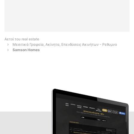
Αετοί του real estate
Μεσιτικά Γραφεία, Ακίνητα, Επενδύσεις Ακινήτων - Ρεθυμνο
Samson Homes