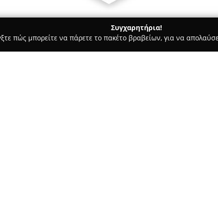
Συγχαρητήρια!
γξτε πώς μπορείτε να πάρετε το πακέτο βραβείων, για να απολαύσε
α, Επενδύσεις Ακινήτων - Καλαμάτα
Stathas Real Estate
Σχετικά με την εταιρεία:
Η
Stathas Real Estate
εδρεύει 
δραστηριοποιείται ενεργά στον
υπηρεσίες στη διαχείριση ακιν
στην πώληση όσο και στην ενο
Δείτε περισσότερα >>
ακινήτων, με δραστηριότητα σε
Αποστολή της εταιρείας αποτε
σχέσεων με τους πελάτες, με 
συναλλαγών. Για την παροχή υ