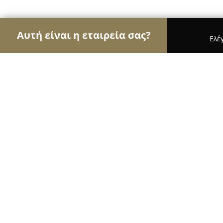
Αυτή είναι η εταιρεία σας?
Ελέ
Αετοί του real estate
Μεσιτικά Γραφεία, Ακίνητ
Stathas Real Estate
8.8
(31)
Καλαμάτα, Kalamatas