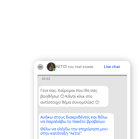
ΑΕΤΟΊ του real estate
Live chat
02:02
Γεια σας. Χαίρομαι που θα σας
βοηθήσω! 🙂 Κάντε κλικ στο
αντίστοιχο θέμα συνομιλίας! 🙂
Ανήκω στους διακριθέντες και θέλω
να παραλάβω το πακέτο βραβείων
Θέλω να ελέγξω την επιχείρηση μου
στην κατάταξη "Αετοί"