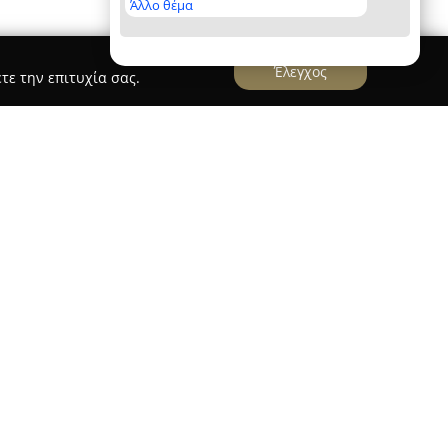
Άλλο θέμα
Έλεγχος
τε την επιτυχία σας.
στην Καλαμάτα, επί της οδού Μακεδονίας 37, και
 τομέα του real estate, παρέχοντας πλήρεις
ήτων. Το μεσιτικό αυτό γραφείο ειδικεύεται τόσο
ικίαση κατοικιών, οικοπέδων και επαγγελματικών
 τοπικό αλλά και διεθνές επίπεδο.
λεί η καλλιέργεια μακροχρόνιων, αξιόπιστων
ιδιαίτερη έμφαση στην ανθρώπινη διάσταση των
πηρεσιών υψηλής ποιότητας, το γραφείο