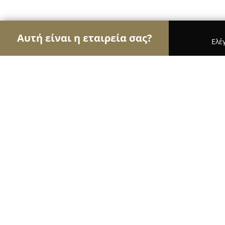
Αυτή είναι η εταιρεία σας?
Ελέ
Αετοί του real estate
Μεσιτικά Γραφεία, Ακίνητ
MANDRAOU HOME REAL ESTATE
9.6
(52)
Περαία, Ρωμανού 27