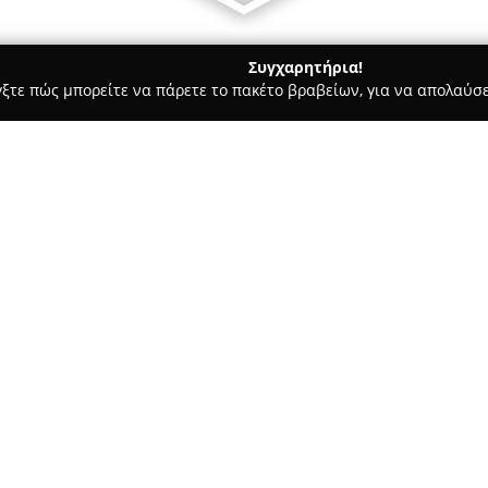
Συγχαρητήρια!
γξτε πώς μπορείτε να πάρετε το πακέτο βραβείων, για να απολαύσε
α, Επενδύσεις Ακινήτων - Περαία
MANDRAOU HOME REAL EST
Σχετικά με την εταιρεία:
Η
MANDRAOU HOME Real Est
εταιρεία στον κλάδο του real e
Θεσσαλονίκης, στην οδό Ρωμαν
συγκεκριμένο γραφείο έχει απο
Δείτε περισσότερα >>
ειδικευμένη γνώση που προσφέ
υπηρεσίες και άμεσες, αξιόπισ
Στις υπηρεσίες που προσφέρ