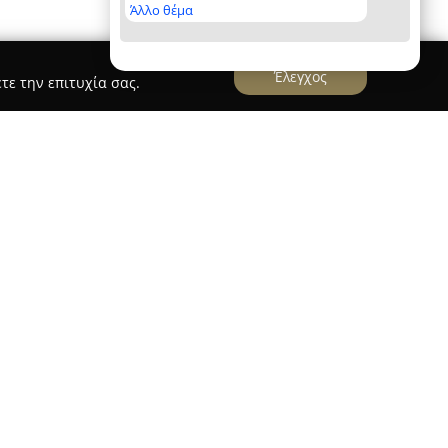
Άλλο θέμα
Έλεγχος
τε την επιτυχία σας.
ATE
ate
αποτελεί μία δυναμικά αναπτυσσόμενη
state από το 1989, με έδρα στην Περαία
ού 27. Διαθέτοντας πολυετή πείρα, το
κτήσει φήμη για την αξιοπιστία και την
ρει στην αγορά ακινήτων, παρέχοντας ποιοτικές
τες λύσεις για διάφορες απαιτήσεις.
ει η MANDRAOU HOME συγκαταλέγονται η