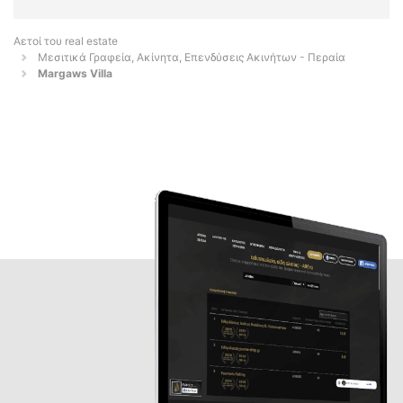
Αετοί του real estate
Μεσιτικά Γραφεία, Ακίνητα, Επενδύσεις Ακινήτων - Περαία
Margaws Villa