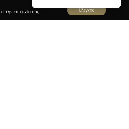
Έλεγχος
τε την επιτυχία σας.
μια καινοτόμο προσέγγιση στο χώρο του real
η τεχνολογία για να απλοποιήσει τις συνήθως
, πώλησης και ενοικίασης ακινήτων. Η εταιρεία
όρμα που εξασφαλίζει διαφάνεια στην εκτέλεση
 ποσοστό των διαθέσιμων ακινήτων να έχει
 και αλγορίθμων τεχνητής νοημοσύνης, η
ς βασισμένες σε πραγματικές τιμές συναλλαγών
 Κτηματολόγιο, δίνοντας στους πελάτες