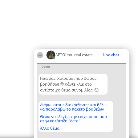
ΑΕΤΟΊ του real estate
Live chat
09:00
Γεια σας. Χαίρομαι που θα σας
βοηθήσω! 🙂 Κάντε κλικ στο
αντίστοιχο θέμα συνομιλίας! 🙂
Ανήκω στους διακριθέντες και θέλω
να παραλάβω το πακέτο βραβείων
Θέλω να ελέγξω την επιχείρηση μου
στην κατάταξη "Αετοί"
Άλλο θέμα