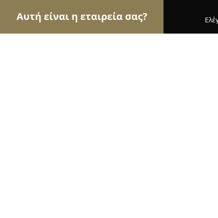
Αυτή είναι η εταιρεία σας?
Ελέ
Αετοί του real estate
Μεσιτικά Γραφεία, Ακίνητ
Prosperty Rethymno Crete
9
(17)
Ρεθυμνο, Κουντουριώτου 77
Εμφάνιση αριθμού τηλεφώνου