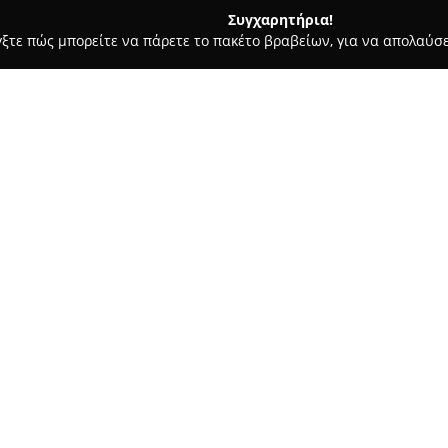
Συγχαρητήρια!
γξτε πώς μπορείτε να πάρετε το πακέτο βραβείων, για να απολαύσε
α, Επενδύσεις Ακινήτων - Ρεθυμνο
Prosperty Rethymno Crete
Σχετικά με την εταιρεία:
Prosperty Ρεθύμνου
υιοθετεί 
estate, αξιοποιώντας σύγχρον
περίπλοκες διαδικασίες αγοράς
προσφέρει μια ψηφιακή πλατφ
των συναλλαγών, με σημαντικό
ελεγχθεί τεχνικά.
Με την αξιοποίηση δεδομένων
εταιρεία προσφέρει εκτιμήσει
και συνεργασία με το Ελληνικό