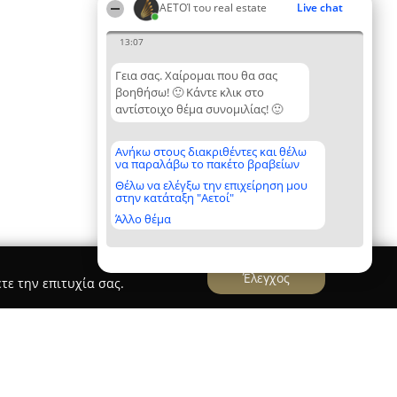
ΑΕΤΟΊ του real estate
Live chat
13:07
Γεια σας. Χαίρομαι που θα σας
βοηθήσω! 🙂 Κάντε κλικ στο
αντίστοιχο θέμα συνομιλίας! 🙂
Ανήκω στους διακριθέντες και θέλω
να παραλάβω το πακέτο βραβείων
Θέλω να ελέγξω την επιχείρηση μου
στην κατάταξη "Αετοί"
Άλλο θέμα
Έλεγχος
τε την επιτυχία σας.