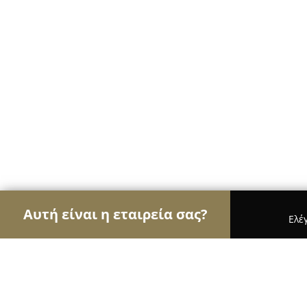
Αυτή είναι η εταιρεία σας?
Ελέ
Αετοί του real estate
Μεσιτικά Γραφεία, Ακίνητ