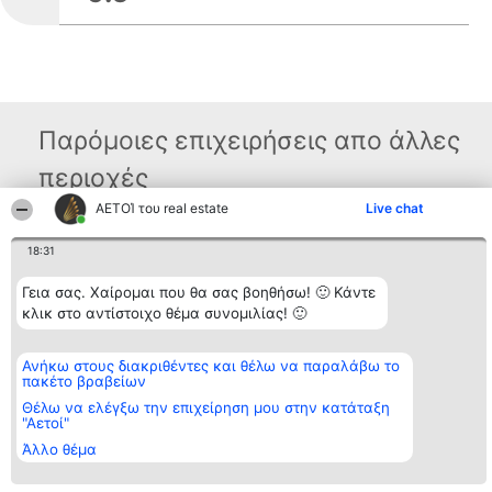
Παρόμοιες επιχειρήσεις απο άλλες
περιοχές
ΑΕΤΟΊ του real estate
Live chat
Διοργανωτής της
Κατάταξη
Επικοινωνία
18:31
κατάταξης
Διακριθέντες
Επικοινωνία
BEAUTIFUL COMPANY
Λίστα όλων
Γεια σας. Χαίρομαι που θα σας βοηθήσω! 🙂 Κάντε
Μονοπρόσωπη ΙΚΕ
των
κλικ στο αντίστοιχο θέμα συνομιλίας! 🙂
ΤΗΛ. ΕΠΙΚΟΙΝΩΝΙΑΣ:
διακριθέντων
2104128019
Μεθοδολογία
email:
Όροι &
Ανήκω στους διακριθέντες και θέλω να παραλάβω το
aetoi@beautifulcompany.co
προϋποθέσεις
πακέτο βραβείων
ΠΟΛΙΤΙΚΗ
ΑΠΟΡΡΗΤΟΥ
Θέλω να ελέγξω την επιχείρηση μου στην κατάταξη
"Αετοί"
Άλλο θέμα